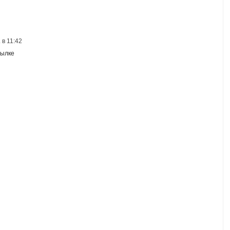
 в 11:42
тылке