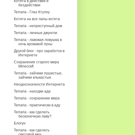
Котята в действии и
бездействии
Terraria - Глаз Ктулху
Котята на все лапы котята
Terraria - неприступный дом
Terraria - личные джунгли
Terraria - лавовая ловушка в
ночь кровавой луны
Другой блог - про заработок в
Интернете
Сохранение старого мира
Minecraft
Terraria - зайчики пушистые,
зайчики клыкастые
Неоднозначности Интернета
Terraria - находки ада
Terraria - сохранение мира
Terraria - практически в аду
Terraria - как сделать
бесконечную лаву?
Блогун
Terraria - как сделать
световой меч