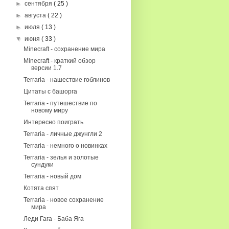
►
сентября
( 25 )
►
августа
( 22 )
►
июля
( 13 )
▼
июня
( 33 )
Minecraft - сохранение мира
Minecraft - краткий обзор
версии 1.7
Terraria - нашествие гоблинов
Цитаты с башорга
Terraria - путешествие по
новому миру
Интересно поиграть
Terraria - личные джунгли 2
Terraria - немного о новинках
Terraria - зелья и золотые
сундуки
Terraria - новый дом
Котята спят
Terraria - новое сохранение
мира
Леди Гага - Баба Яга