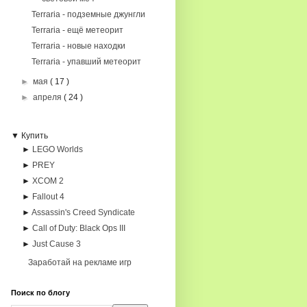
Terraria - подземные джунгли
Terraria - ещё метеорит
Terraria - новые находки
Terraria - упавший метеорит
►
мая
( 17 )
►
апреля
( 24 )
▼ Купить
►
LEGO Worlds
►
PREY
►
XCOM 2
►
Fallout 4
►
Assassin's Creed Syndicate
►
Call of Duty: Black Ops III
►
Just Cause 3
Заработай на рекламе игр
Поиск по блогу