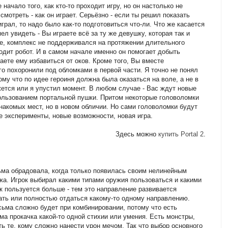
е начало того, как кто-то проходит игру, но он настолько не
смотреть - как он играет. Серьёзно - если ты решил показать
играл, то надо было как-то подготовиться что-ли. Что же касается
пел увидеть - Вы играете всё за ту же девушку, которая так и
ге, комплекс не поддерживался на протяжении длительного
одит робот. И в самом начале именно он помогает добыть
аете ему избавиться от оков. Кроме того, Вы вместе
го похоронили под обломками в первой части. Я точно не понял
му что по идее героиня должна была оказаться на воле, а не в
жется или я упустил момент. В любом случае - Вас ждут новые
ользованием портальной пушки. Притом некоторые головоломки
знакомых мест, но в новом обличии. Но сами головоломки будут
е эксперименты, новые возможности, новая игра.
Здесь можно
купить Portal 2
.
ьма обрадовала, когда только появилась своим нелинейным
а. Игрок выбирал какими типами оружия пользоваться и какими
к пользуется больше - тем это направление развивается
ать или полностью отдаться какому-то одному направлению.
есьма сложно будет при комбинировании, потому что есть
ма прокачка какой-то одной стихии или умения. Есть монстры,
сть те, кому сложно нанести урон мечом. Так что выбор основного