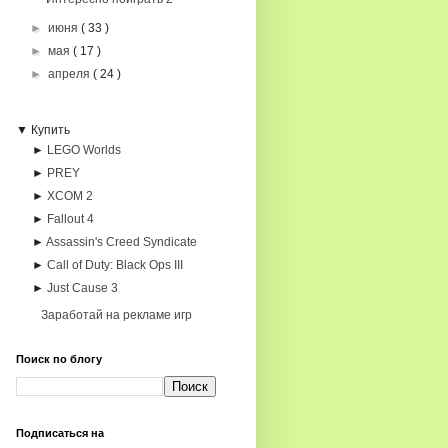
►
июня
( 33 )
►
мая
( 17 )
►
апреля
( 24 )
▼ Купить
►
LEGO Worlds
►
PREY
►
XCOM 2
►
Fallout 4
►
Assassin's Creed Syndicate
►
Call of Duty: Black Ops III
►
Just Cause 3
Заработай на рекламе игр
Поиск по блогу
Подписаться на