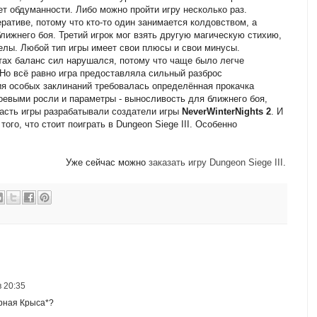
ет обдуманности. Либо можно пройти игру несколько раз.
ративе, потому что кто-то один занимается колдовством, а
лижнего боя. Третий игрок мог взять другую магическую стихию,
релы. Любой тип игры имеет свои плюсы и свои минусы.
тах баланс сил нарушался, потому что чаще было легче
Но всё равно игра предоставляла сильный разброс
ия особых заклинаний требовалась определённая прокачка
оевыми росли и параметры - выносливость для ближнего боя,
часть игры разрабатывали создатели игры
NeverWinterNights 2
. И
ого, что стоит поиграть в Dungeon Siege III. Особенно
Уже сейчас можно
заказать игру Dungeon Siege III
.
в 20:35
рная Крыса*?