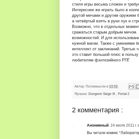
стиля игры весьма сложен и требу
Интереснее же играть было в коопе
другой мечами и другим оружием б
а четвёртый взять в руки лук и ст
Возможно, что в отдельных момен
сражаться старым добрым мечом. 
возможностей. И для использован
нужной магии. Также с умениями б
интеллект от заклинаний. Третью 
это ставит большой плюс в пользу т
любителям фэнтезийного РПГ.
Автор:
Потокмысли
в
03:59
Ярлыки:
Dungeon Siege III
,
Portal 2
2 комментария :
Анонимный
24 июля 2011 г. 
Вы читали комикс *Лаборато