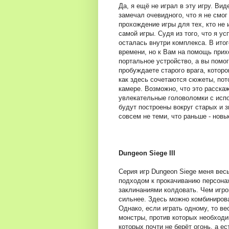
Да, я ещё не играл в эту игру. Вид
замечал очевидного, что я не смог 
прохождение игры для тех, кто не 
самой игры. Судя из того, что я ус
осталась внутри комплекса. В ито
времени, но к Вам на помощь прих
портальное устройство, а вы помог
пробуждаете старого врага, которо
как здесь сочетаются сюжеты, пото
камере. Возможно, что это расска
увлекательные головоломки с исп
будут построены вокруг старых и 
совсем не теми, что раньше - новы
Dungeon Siege III
Серия игр Dungeon Siege меня вес
подходом к прокачиванию персонаж
заклинаниями колдовать. Чем игро
сильнее. Здесь можно комбиниров
Однако, если играть одному, то в
монстры, против которых необходи
которых почти не берёт огонь, а е