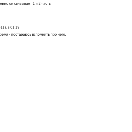
менно он связывает 1 и 2 часть
1 г. в 01:19
время - постараюсь вспомнить про него.