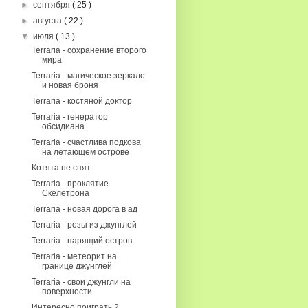
►
сентября
( 25 )
►
августа
( 22 )
▼
июля
( 13 )
Terraria - сохранение второго
мира
Terraria - магическое зеркало
и новая броня
Terraria - костяной доктор
Terraria - генератор
обсидиана
Terraria - счастлива подкова
на летающем острове
Котята не спят
Terraria - проклятие
Скелетрона
Terraria - новая дорога в ад
Terraria - розы из джунглей
Terraria - парящий остров
Terraria - метеорит на
границе джунглей
Terraria - свои джунгли на
поверхности
Интересно поиграть 2