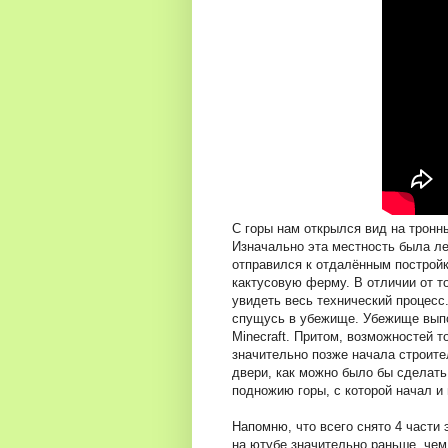
С горы нам открылся вид на тронн
Изначально эта местность была ле
отправился к отдалённым постройк
кактусовую ферму. В отличии от то
увидеть весь технический процесс.
спущусь в убежище. Убежище выпол
Minecraft. Притом, возможностей т
значительно позже начала строите
двери, как можно было бы сделать 
подножию горы, с которой начал и
Напомню, что всего снято 4 части 
на ютубе значительно раньше, чем