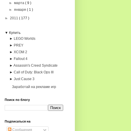
►
марта
( 9 )
►
января
( 1 )
►
2011
( 177 )
▼ Купить
►
LEGO Worlds
►
PREY
►
XCOM 2
►
Fallout 4
►
Assassin's Creed Syndicate
►
Call of Duty: Black Ops III
►
Just Cause 3
Заработай на рекламе игр
Поиск по блогу
Подписаться на
Сообщения