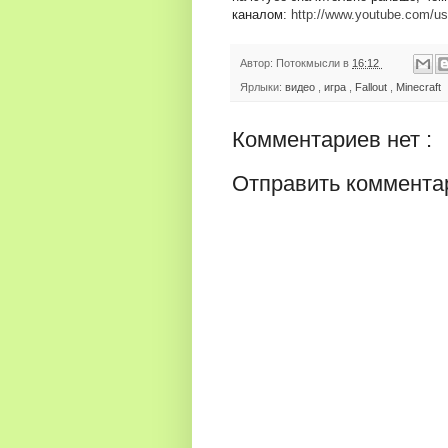
каналом:
http://www.youtube.com/us
Автор:
Потокмысли
в
16:12
Ярлыки:
видео
,
игра
,
Fallout
,
Minecraft
Комментариев нет :
Отправить коммента