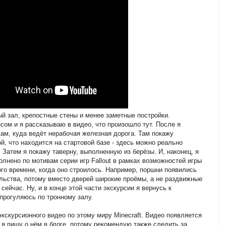
ый зал, крепостные стены и менее заметные постройки.
сом и я рассказываю в видео, что произошло тут. После я
ам, куда ведёт нерабочая железная дорога. Там покажу
й, что находится на стартовой базе - здесь можно реально
 Затем я покажу таверну, выполненную из берёзы. И, наконец, я
нено по мотивам серии игр Fallout в рамках возможностей игры
ого времени, когда оно строилось. Например, поршни появились
льства, потому вместо дверей широкие проёмы, а не раздвижные
сейчас. Ну, и в конце этой части экскурсии я вернусь к
 прогуляюсь по тронному залу.
экскурсионного видео по этому миру Minecraft. Видео появляется
 я пишу о нём в блоге, потому рекомендую также следить за