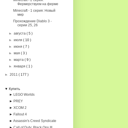
Minecraft - 2 серия:
Фермерствуем на ферме
Minecraft - 1 серия: Новый
мир
Прохождение Diablo 3 -
серии 25, 26
►
августа
( 5 )
►
июля
( 10 )
►
июня
( 7 )
►
мая
( 3 )
►
марта
( 9 )
►
января
( 1 )
►
2011
( 177 )
▼ Купить
►
LEGO Worlds
►
PREY
►
XCOM 2
►
Fallout 4
►
Assassin's Creed Syndicate
►
Call of Duty: Black Ops III