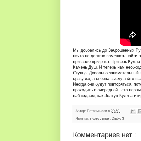
Мы добрались до Заброшенных Руин
ничто не должно помешать найти г
призвало призрака. Призрак Кулла
Камень Душ. И теперь нам необход
Скупца. Довольно занимательный к
сразу же, а сперва выслушайте все
Иногда они будут повторяться, по
проходить в очередной - сто первы
наблюдаем, как Золтун Кулл агити
Автор:
Потокмысли
в
20:39
Ярлыки:
видео
,
игра
,
Diablo 3
Комментариев нет :