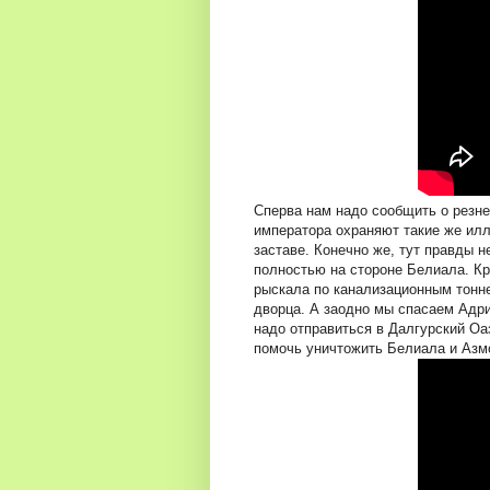
Сперва нам надо сообщить о резне
императора охраняют такие же ил
заставе. Конечно же, тут правды н
полностью на стороне Белиала. Кр
рыскала по канализационным тонне
дворца. А заодно мы спасаем Адр
надо отправиться в Далгурский Оа
помочь уничтожить Белиала и Азм