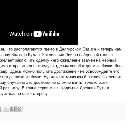
, что располагаются где-то в Далгурском Оазисе и теперь нам
олову Золтуна Кулла. Заклинание Лии на найденной голове
 желает заключить сделку - его оживление взамен на Чёрный
имо отправиться в акведуки, где мы освобождаем из бочки Шена
адр. Здесь можно получить достижение - не освобождайте его
 его реплики из бочки. Ну, или как минимум 6 различных реплик.
тому случайно это достижение сложно взять, только если
й раз, игру. В конце серии мы выходим на Древний Путь и
рует нас на свою сторону.