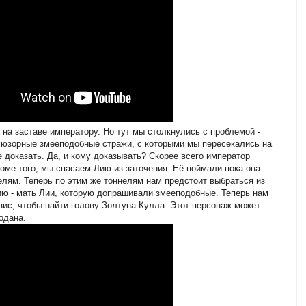
 на заставе императору. Но тут мы столкнулись с проблемой -
люзорные змееподобные стражи, с которыми мы пересекались на
е доказать. Да, и кому доказывать? Скорее всего император
оме того, мы спасаем Лию из заточения. Её поймали пока она
лям. Теперь по этим же тоннелям нам предстоит выбраться из
ию - мать Лии, которую допрашивали змееподобные. Теперь нам
зис, чтобы найти голову Золтуна Кулла. Этот персонаж может
одана.