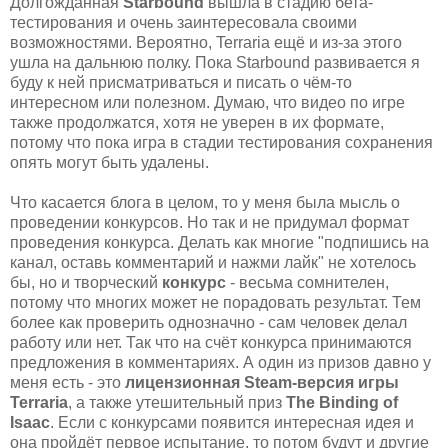
Долгожданная
Starbound
вышла в стадию бета-
тестирования и очень заинтересовала своими
возможностями. Вероятно, Terraria ещё и из-за этого
ушла на дальнюю полку. Пока Starbound развивается я
буду к ней присматриваться и писать о чём-то
интересном или полезном. Думаю, что видео по игре
также продолжатся, хотя не уверен в их формате,
потому что пока игра в стадии тестирования сохранения
опять могут быть удалены.
Что касается блога в целом, то у меня была мысль о
проведении конкурсов. Но так и не придумал формат
проведения конкурса. Делать как многие "подпишись на
канал, оставь комментарий и нажми лайк" не хотелось
бы, но и творческий
конкурс
- весьма сомнителен,
потому что многих может не порадовать результат. Тем
более как проверить однозначно - сам человек делал
работу или нет. Так что на счёт конкурса принимаются
предложения в комментариях. А один из призов давно у
меня есть - это
лицензионная Steam-версия игры
Terraria
, а также утешительный приз
The Binding of
Isaac
. Если с конкурсами появится интересная идея и
она пройдёт первое испытание, то потом будут и другие