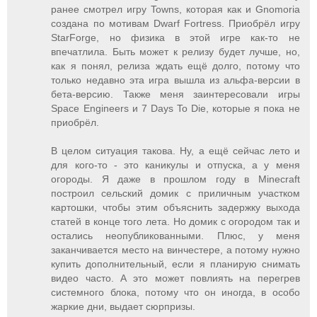
ранее смотрел игру Towns, которая как и Gnomoria
создана по мотивам Dwarf Fortress. Приобрёл игру
StarForge, но физика в этой игре как-то не
впечатлила. Быть может к релизу будет лучше, но,
как я понял, релиза ждать ещё долго, потому что
только недавно эта игра вышла из альфа-версии в
бета-версию. Также меня заинтересовали игры
Space Engineers и 7 Days To Die, которые я пока не
приобрёл.
В целом ситуация такова. Ну, а ещё сейчас лето и
для кого-то - это каникулы и отпуска, а у меня
огороды. Я даже в прошлом году в Minecraft
построил сельский домик с приличным участком
картошки, чтобы этим объяснить задержку выхода
статей в конце того лета. Но домик с огородом так и
остались неопубликованными. Плюс, у меня
заканчивается место на винчестере, а потому нужно
купить дополнительный, если я планирую снимать
видео часто. А это может повлиять на перегрев
системного блока, потому что он иногда, в особо
жаркие дни, выдает сюрпризы.