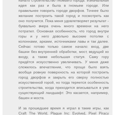
начато строительство гномьего города. Изначальная
идея как раз и была в гномьем городе. Или
правильнее говорить городе дворфов. Точнее было
желание построить такой город и посмотреть как
оно получится. Пока меня удовлетворяет результат -
буквально вчера очень много времени на него
потратил. Основная особенность, что город внутри
горы и у него довольно высокие потолки с
колоннами, арками, источниками лавы и так далее.
Сейчас готово только самое начало: вход, две
башни без внутренней обработки, мост, ведущий ко
входу, а также небольшая статуя. Саму гору
придётся искусственно увеличивать. У меня даже
сложилось впечатление, что проще было взять
вообще ровную поверхность на которой построить
город дворфов и закрыть его сверху полностью
искусственной горой, но тогда теряется особенность
строительства, когда приходится вписываться в уже
существующий ландшафт. Это касается, например,
башен и моста.
И за прошедшее время я играл в такие игры, как
Craft The World, Plague Inc: Evolved, Pixel Piracy